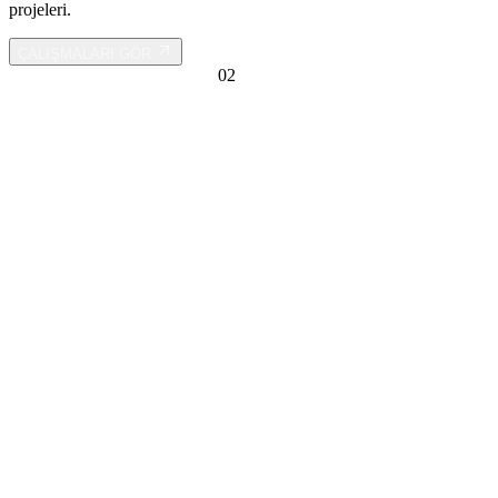
projeleri.
ÇALIŞMALARI GÖR
GÖRÜNTÜ YAZILIMLARI
0
2