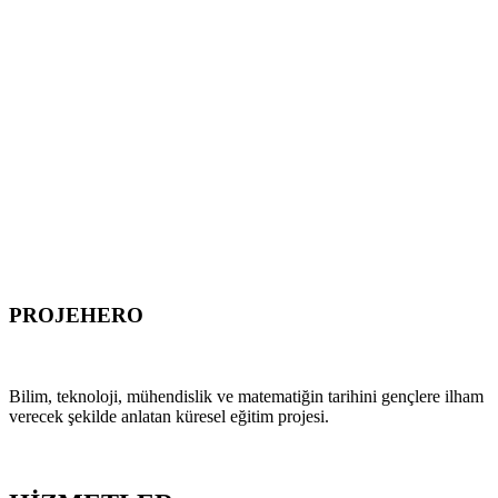
PROJEHERO
HISTORY OF STEM
Bilim, teknoloji, mühendislik ve matematiğin tarihini gençlere ilham
verecek şekilde anlatan küresel eğitim projesi.
PROJEYİ ZİYARET ET