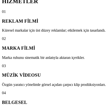
HİZMETLER
0
1
REKLAM FİLMİ
Küresel markalar için üst düzey reklamlar; etkilemek için tasarlandı.
0
2
MARKA FİLMİ
Marka ruhunu sinematik bir anlatıyla aktaran içerikler.
0
3
MÜZİK VİDEOSU
Özgün yaratıcı yönelimle görsel açıdan çarpıcı klip prodüksiyonları.
0
4
BELGESEL