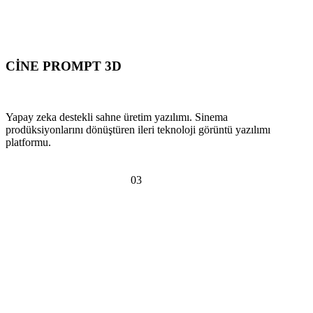
CİNE PROMPT 3D
SCENE PRODUCTION SOFTWARE
Yapay zeka destekli sahne üretim yazılımı. Sinema
prodüksiyonlarını dönüştüren ileri teknoloji görüntü yazılımı
platformu.
PLATFORMA GİT
SOSYAL SORUMLULUK
0
3