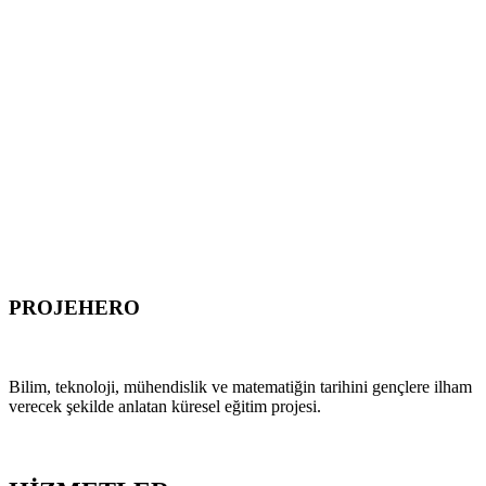
PROJEHERO
HISTORY OF STEM
Bilim, teknoloji, mühendislik ve matematiğin tarihini gençlere ilham
verecek şekilde anlatan küresel eğitim projesi.
PROJEYİ ZİYARET ET