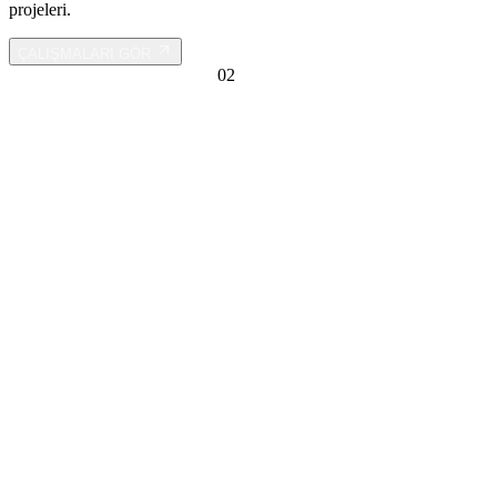
projeleri.
ÇALIŞMALARI GÖR
GÖRÜNTÜ YAZILIMLARI
0
2