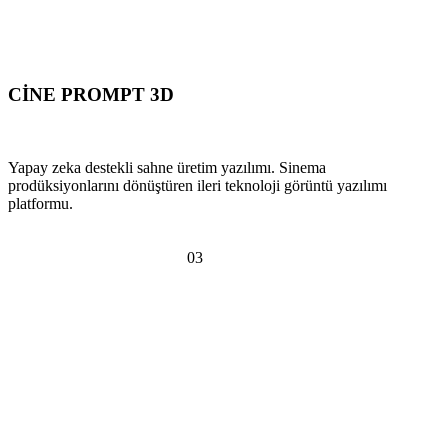
CİNE PROMPT 3D
SCENE PRODUCTION SOFTWARE
Yapay zeka destekli sahne üretim yazılımı. Sinema
prodüksiyonlarını dönüştüren ileri teknoloji görüntü yazılımı
platformu.
PLATFORMA GİT
SOSYAL SORUMLULUK
0
3