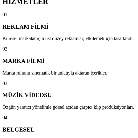
HİZMETLER
0
1
REKLAM FİLMİ
Küresel markalar için üst düzey reklamlar; etkilemek için tasarlandı.
0
2
MARKA FİLMİ
Marka ruhunu sinematik bir anlatıyla aktaran içerikler.
0
3
MÜZİK VİDEOSU
Özgün yaratıcı yönelimle görsel açıdan çarpıcı klip prodüksiyonları.
0
4
BELGESEL