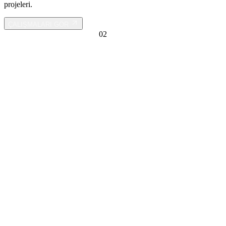
projeleri.
ÇALIŞMALARI GÖR
GÖRÜNTÜ YAZILIMLARI
0
2