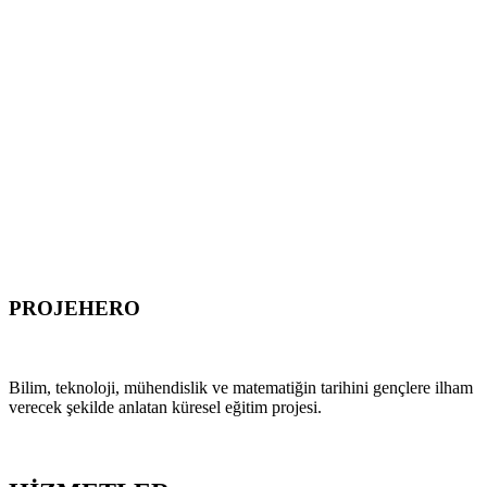
PROJEHERO
HISTORY OF STEM
Bilim, teknoloji, mühendislik ve matematiğin tarihini gençlere ilham
verecek şekilde anlatan küresel eğitim projesi.
PROJEYİ ZİYARET ET