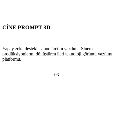
CİNE PROMPT 3D
SCENE PRODUCTION SOFTWARE
Yapay zeka destekli sahne üretim yazılımı. Sinema
prodüksiyonlarını dönüştüren ileri teknoloji görüntü yazılımı
platformu.
PLATFORMA GİT
SOSYAL SORUMLULUK
0
3