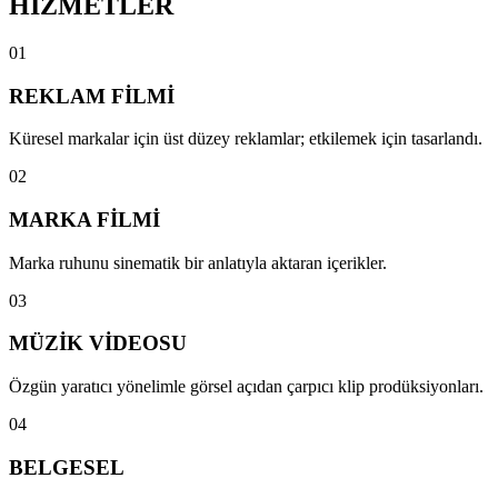
HİZMETLER
0
1
REKLAM FİLMİ
Küresel markalar için üst düzey reklamlar; etkilemek için tasarlandı.
0
2
MARKA FİLMİ
Marka ruhunu sinematik bir anlatıyla aktaran içerikler.
0
3
MÜZİK VİDEOSU
Özgün yaratıcı yönelimle görsel açıdan çarpıcı klip prodüksiyonları.
0
4
BELGESEL